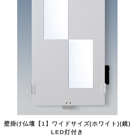
壁掛け仏壇【1】ワイドサイズ(ホワイト)(鏡)
LED灯付き