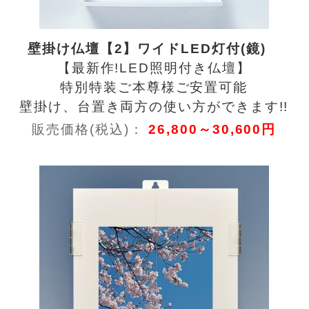
壁掛け仏壇【2】ワイドLED灯付(鏡)
【最新作!LED照明付き仏壇】
特別特装ご本尊様ご安置可能
壁掛け、台置き両方の使い方ができます!!
販売価格(税込)：
26,800～30,600円