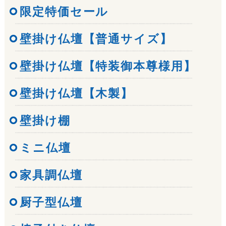
限定特価セール
壁掛け仏壇【普通サイズ】
壁掛け仏壇【特装御本尊様用】
壁掛け仏壇【木製】
壁掛け棚
ミニ仏壇
家具調仏壇
厨子型仏壇