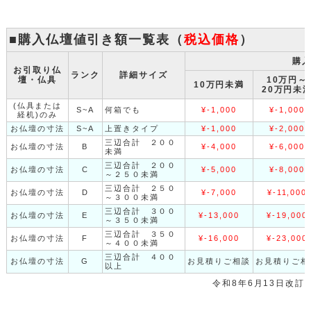
■購入仏壇値引き額一覧表（
税込価格
）
購
お引取り仏
ランク
詳細サイズ
壇・仏具
10万円～
10万円未満
20万円未
(仏具または
S~A
何箱でも
¥-1,000
¥-1,000
経机)のみ
お仏壇の寸法
S~A
上置きタイプ
¥-1,000
¥-2,000
三辺合計 ２００
お仏壇の寸法
B
¥-4,000
¥-6,000
未満
三辺合計 ２００
お仏壇の寸法
C
¥-5,000
¥-8,000
～２５０未満
三辺合計 ２５０
お仏壇の寸法
D
¥-7,000
¥-11,000
～３００未満
三辺合計 ３００
お仏壇の寸法
E
¥-13,000
¥-19,000
～３５０未満
三辺合計 ３５０
お仏壇の寸法
F
¥-16,000
¥-23,000
～４００未満
三辺合計 ４００
お仏壇の寸法
G
お見積りご相談
お見積りご相
以上
令和8年6月13日改訂