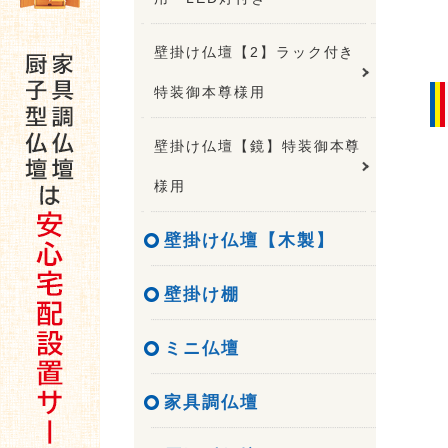
壁掛け仏壇【2】ラック付き
特装御本尊様用
壁掛け仏壇【鏡】特装御本尊
様用
壁掛け仏壇【木製】
壁掛け棚
ミニ仏壇
家具調仏壇