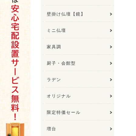
壁掛け仏壇【鏡】
ミニ仏壇
家具調
厨子・会館型
ラデン
オリジナル
限定特価セール
増台