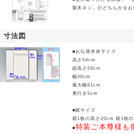
製木ネジ」のどちらかをお
寸法図
■お仏壇本体サイズ
高さ54cm
総高さ59cm
幅30cm
最大幅61cm
奥行き5cm
■鏡サイズ
鏡1枚の高さ20cm 鏡1枚の
特装ご本尊様も
■