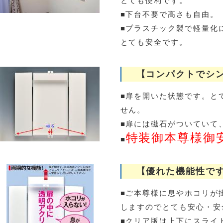
とても便利です。
■下台不要で高さも自由。
■プラスチック製で軽量化
とても安全です。
【コンパクトでシン
■扉を開いた状態です。と
せん。
■扉には磁石がついていて
特装御本尊様御
■
【優れた機能性で
■ご本尊様に息やホコリが
しますのでとても安心・安
■クリア版は上下にスライ