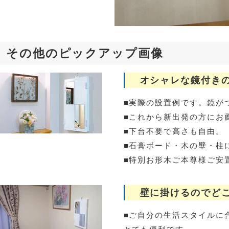
その他のピックアップ画像
オシャレな鏡付きの
■実際の設置例です。鏡が
■これから新出発の方にお
■下台不要で高さも自由。
■石膏ボード・木の壁・柱
■特別お形木ご本尊様ご安
壁に掛けるのでどこ
■ご自分の生活スタイルに