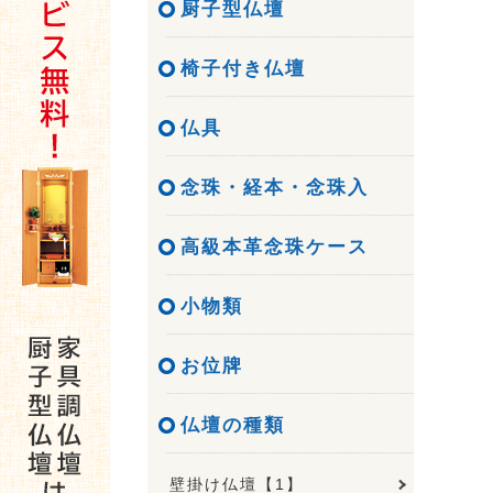
厨子型仏壇
椅子付き仏壇
仏具
念珠・経本・念珠入
高級本革念珠ケース
小物類
お位牌
仏壇の種類
壁掛け仏壇【1】