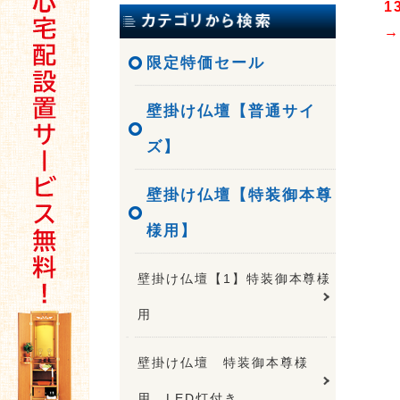
1
→
限定特価セール
壁掛け仏壇【普通サイ
ズ】
壁掛け仏壇【特装御本尊
様用】
壁掛け仏壇【1】特装御本尊様
用
壁掛け仏壇 特装御本尊様
用 LED灯付き