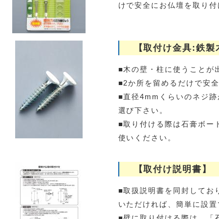
けで安全にお仏壇を取り付
【取付け金具:鉄製
■木の壁・柱に使うことが
■2か所を留めるだけで安
■直径4mmくらいのネジ
選び下さい。
■取り付ける際は石膏ボー
使いください。
【取付け説明書】
■取扱説明書を同封してお
いただければ、簡単に設置
■壁に取り付ける際は、「