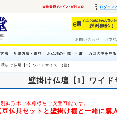
お問い合わせ
|
お支
い方法
配送方法・送料
お仏壇の引越・引取
カゴの中を見る
>
壁掛け仏壇【1】ワイドサイズ (鏡)
壁掛け仏壇【1】ワイド
特別御形木ご本尊様をご安置可能です。
【豆仏具セットと壁掛け棚と一緒に購