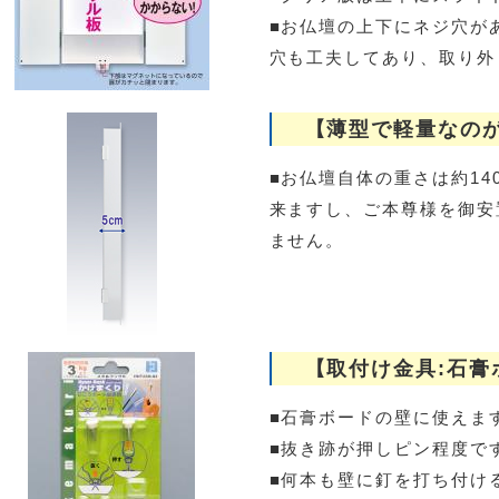
■お仏壇の上下にネジ穴が
穴も工夫してあり、取り外
【薄型で軽量なの
■お仏壇自体の重さは約14
来ますし、ご本尊様を御安
ません。
【取付け金具:石膏
■石膏ボードの壁に使えま
■抜き跡が押しピン程度で
■何本も壁に釘を打ち付け