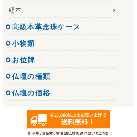
経本
高級本革念珠ケース
小物類
お位牌
仏壇の種類
仏壇の価格