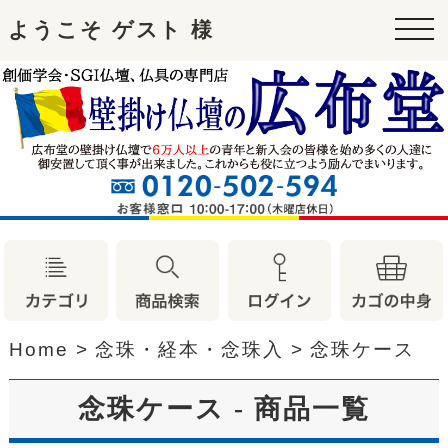
ようこそ ゲスト 様
tog
nav
Home
>
念珠・経本・念珠入
>
念珠ケース
念珠ケース - 商品一覧