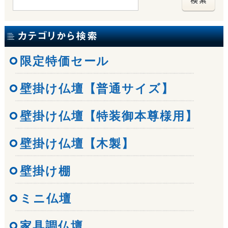
限定特価セール
壁掛け仏壇【普通サイズ】
壁掛け仏壇【特装御本尊様用】
壁掛け仏壇【木製】
壁掛け棚
ミニ仏壇
家具調仏壇