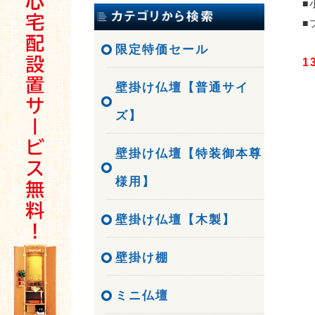
■
■
限定特価セール
1
壁掛け仏壇【普通サイ
ズ】
壁掛け仏壇【特装御本尊
様用】
壁掛け仏壇【木製】
壁掛け棚
ミニ仏壇