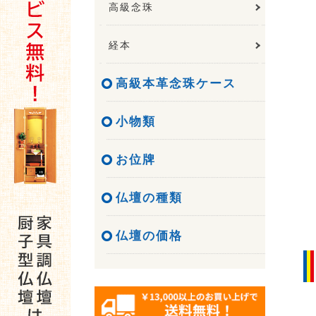
高級念珠
経本
高級本革念珠ケース
小物類
お位牌
仏壇の種類
仏壇の価格