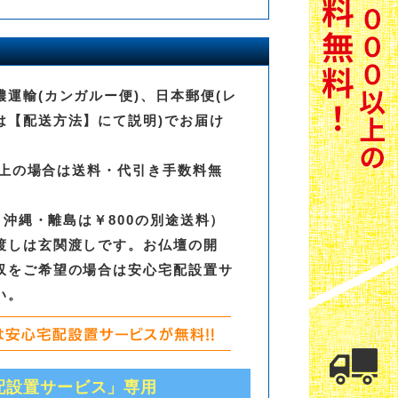
運輸(カンガルー便)、日本郵便(レ
は【配送方法】にて説明)でお届け
0以上の場合は送料・代引き手数料無
0、沖縄・離島は￥800の別途送料）
渡しは玄関渡しです。お仏壇の開
収をご希望の場合は安心宅配設置サ
い。
配設置サービス」専用