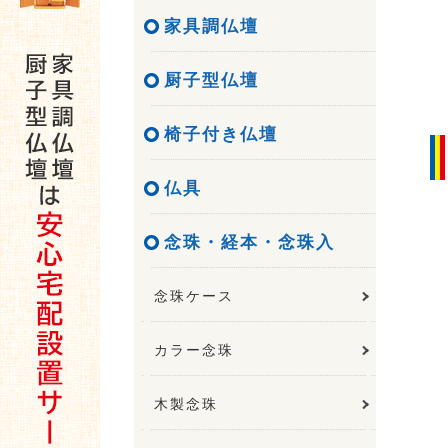
家具調仏壇
厨子型仏壇
椅子付き仏壇
仏具
念珠・経本・念珠入
念珠ケース
カラー念珠
木製念珠