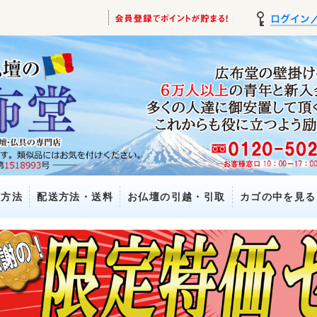
い方法
配送方法・送料
お仏壇の引越・引取
カゴの中を見る