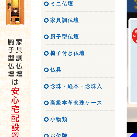
ミニ仏壇
家具調仏壇
厨子型仏壇
椅子付き仏壇
仏具
念珠・経本・念珠入
高級本革念珠ケース
小物類
お位牌