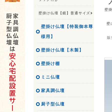
壁
壁掛け仏壇【鏡】普通サイズ
壁
壁掛け仏壇【特装御本尊
様用】
販
壁掛け仏壇【木製】
壁掛け棚
ミニ仏壇
家具調仏壇
厨子型仏壇