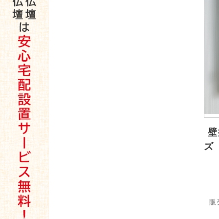
壁
ズ
販