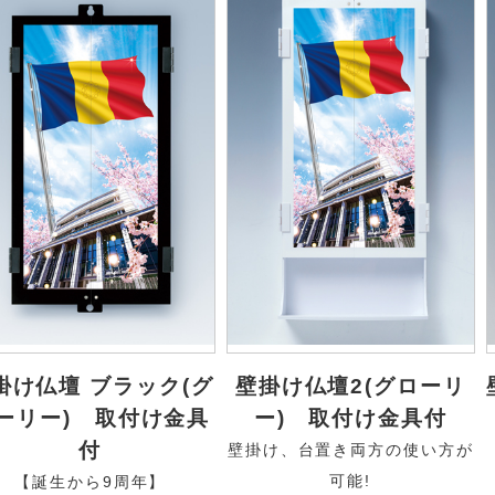
掛け仏壇 ブラック(グ
壁掛け仏壇2(グローリ
ーリー) 取付け金具
ー) 取付け金具付
付
壁掛け、台置き両方の使い方が
可能!
【誕生から9周年】