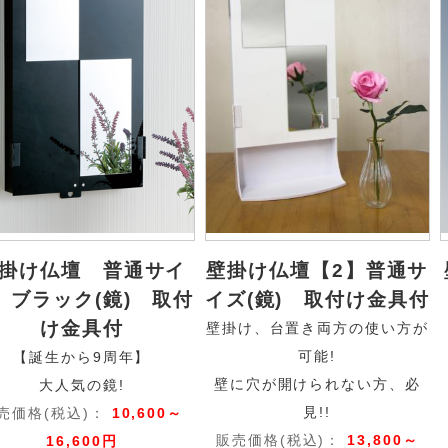
掛け仏壇 普通サイ
壁掛け仏壇【2】普通サ
 ブラック(鏡) 取付
イズ(鏡) 取付け金具付
け金具付
壁掛け、台置き両方の使い方が
可能!
【誕生から9周年】
壁に穴が開けられない方、必
大人気の鏡!
見!!
売価格(税込)：
10,600～
販売価格(税込)：
13,800～
16,600円