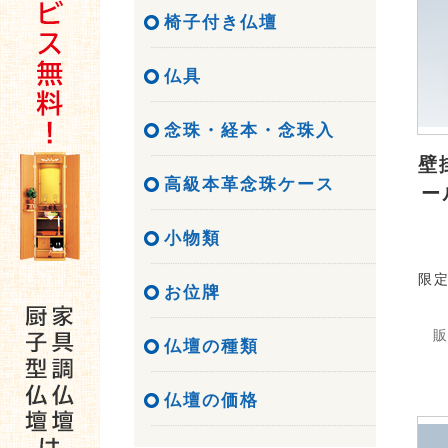
椅子付き仏壇
仏具
念珠・経本・念珠入
壁
高級本革念珠ケース
ー
小物類
限
お位牌
販
仏壇の種類
仏壇の価格