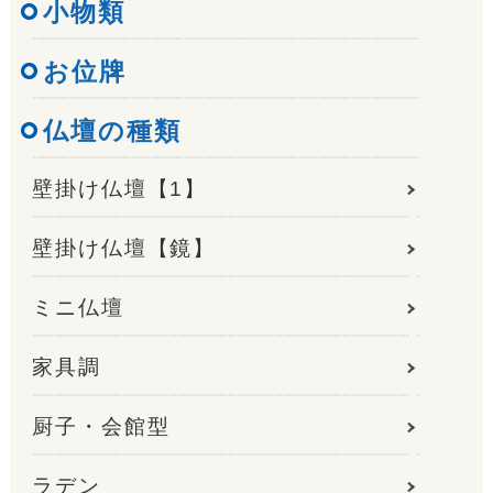
小物類
お位牌
仏壇の種類
壁掛け仏壇【1】
壁掛け仏壇【鏡】
ミニ仏壇
家具調
厨子・会館型
ラデン