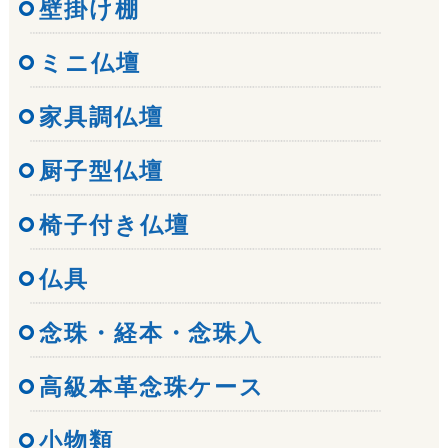
壁掛け棚
ミニ仏壇
家具調仏壇
厨子型仏壇
椅子付き仏壇
仏具
念珠・経本・念珠入
高級本革念珠ケース
小物類