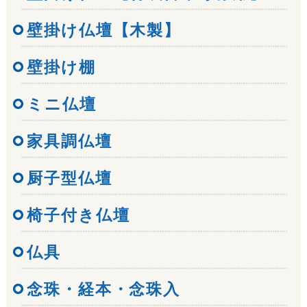
壁掛け仏壇【木製】
壁掛け棚
ミニ仏壇
家具調仏壇
厨子型仏壇
椅子付き仏壇
仏具
念珠・経本・念珠入