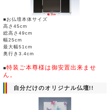
■お仏壇本体サイズ
高さ45cm
総高さ49cm
幅25cm
最大幅51cm
奥行き3.4cm
特装ご本尊様は御安置出来ませ
■
ん。
自分だけのオリジナル仏壇!!