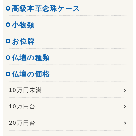
高級本革念珠ケース
小物類
お位牌
仏壇の種類
仏壇の価格
10万円未満
10万円台
20万円台