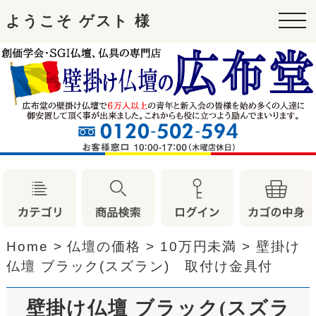
ようこそ ゲスト 様
tog
nav
Home
>
仏壇の価格
>
10万円未満
>
壁掛け
仏壇 ブラック(スズラン) 取付け金具付
壁掛け仏壇 ブラック(スズラ