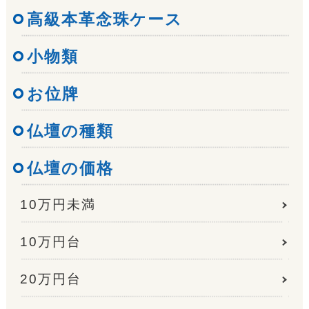
高級本革念珠ケース
小物類
お位牌
仏壇の種類
仏壇の価格
10万円未満
10万円台
20万円台