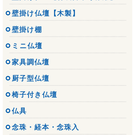
壁掛け仏壇【木製】
壁掛け棚
ミニ仏壇
家具調仏壇
厨子型仏壇
椅子付き仏壇
仏具
念珠・経本・念珠入