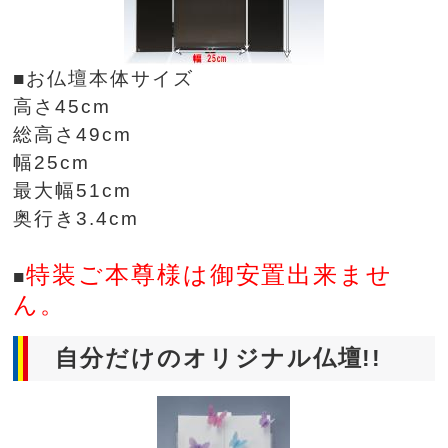
■お仏壇本体サイズ
高さ45cm
総高さ49cm
幅25cm
最大幅51cm
奥行き3.4cm
特装ご本尊様は御安置出来ませ
■
ん。
自分だけのオリジナル仏壇!!