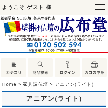
ようこそ ゲスト 様
tog
nav
Home
>
家具調仏壇
>
アニアン(ライト)
アニアン(ライト)