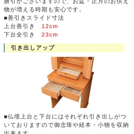
膳引がございますので、お盆・正月のお供え
物が増える時期も安心です。
■善引きスライド寸法
上台善引き
12cm
下台全引き
23cm
引き出しアップ
■仏壇上台と下台にはそれぞれ引き出しがつ
いておりますので御念珠や経本・小物を収納
出来ます。