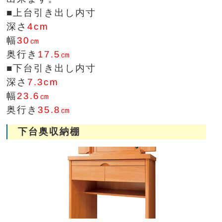
■上台引き出し内寸
深さ
4cm
幅
30㎝
奥行き
17.5㎝
■下台引き出し内寸
深さ
7.3cm
幅
23.6㎝
奥行き
35.8㎝
下台奥収納棚