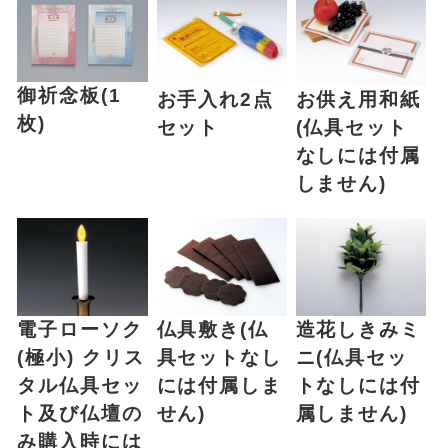
御祈念板(1
お手入れ2点
お供え用和紙
枚)
セット
(仏具セット
なしには付属
しません)
電子ローソク
仏具敷き(仏
造花しきみミ
(極小) クリス
具セットなし
ニ(仏具セッ
タル仏具セッ
には付属しま
トなしには付
ト及び仏壇の
せん)
属しません)
み購入時には