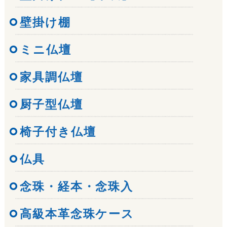
壁掛け棚
ミニ仏壇
家具調仏壇
厨子型仏壇
椅子付き仏壇
仏具
念珠・経本・念珠入
高級本革念珠ケース