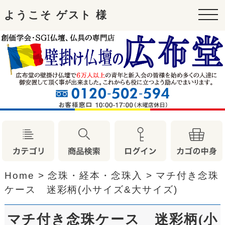
ようこそ ゲスト 様
tog
nav
Home
>
念珠・経本・念珠入
>
マチ付き念珠
ケース 迷彩柄(小サイズ&大サイズ)
マチ付き念珠ケース 迷彩柄(小