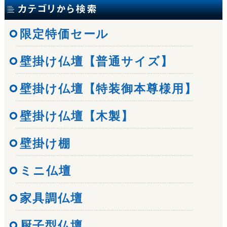
限定特価セール
壁掛け仏壇【普通サイズ】
壁掛け仏壇【特装御本尊様用】
壁掛け仏壇【木製】
壁掛け棚
ミニ仏壇
家具調仏壇
厨子型仏壇