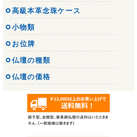
高級本革念珠ケース
小物類
お位牌
仏壇の種類
仏壇の価格