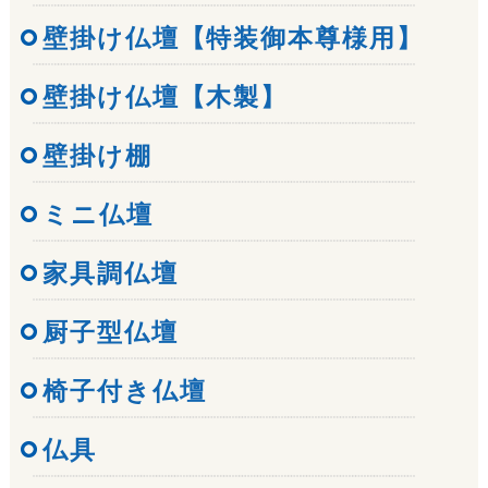
壁掛け仏壇【特装御本尊様用】
壁掛け仏壇【木製】
壁掛け棚
ミニ仏壇
家具調仏壇
厨子型仏壇
椅子付き仏壇
仏具