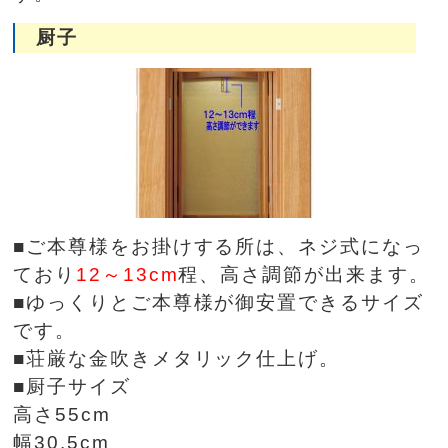
厨子
■ご本尊様をお掛けする所は、ネジ式になっ
ており
12～13cm
程、高さ調節が出来ます。
■ゆっくりとご本尊様が御安置できるサイズ
です。
■荘厳な金吹きメタリック仕上げ。
■厨子サイズ
高さ55cm
幅30.5cm