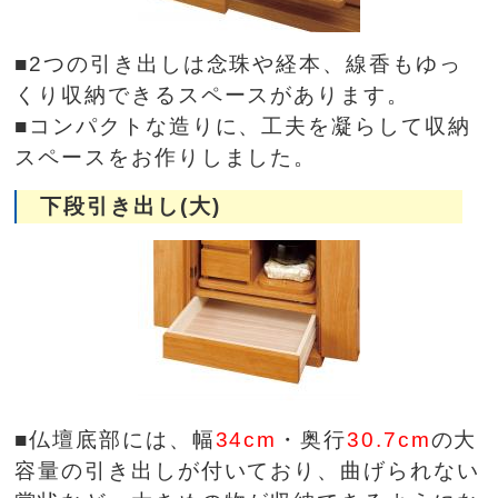
■2つの引き出しは念珠や経本、線香もゆっ
くり収納できるスペースがあります。
■コンパクトな造りに、工夫を凝らして収納
スペースをお作りしました。
下段引き出し(大)
■仏壇底部には、幅
34cm
・奥行
30.7cm
の大
容量の引き出しが付いており、曲げられない