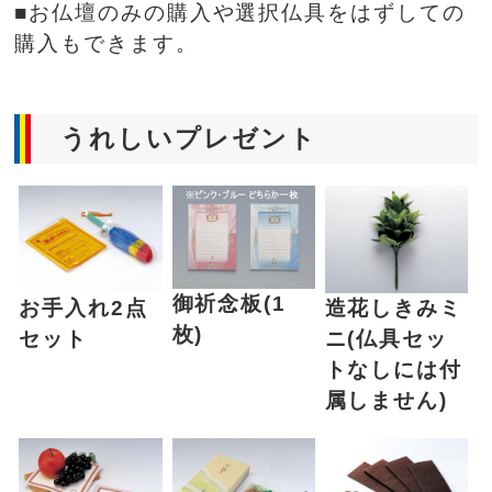
■お仏壇のみの購入や選択仏具をはずしての
購入もできます。
うれしいプレゼント
御祈念板(1
お手入れ2点
造花しきみミ
枚)
セット
ニ(仏具セッ
トなしには付
属しません)