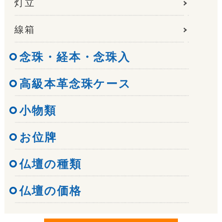
灯立
線箱
念珠・経本・念珠入
高級本革念珠ケース
小物類
お位牌
仏壇の種類
仏壇の価格