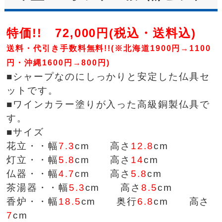
特価!! 72,000円(税込・送料込)
送料・代引き手数料無料!!(※北海道1900円→1100
円・沖縄1600円→800円)
■シャープなのにしっかりと安定した仏具セ
ットです。
■ワインカラー塗りが入った高級銅製仏具で
す。
■サイズ
花立・・幅
7.3
cm 高さ
12.8
cm
灯立・・幅
5.8
cm 高さ
14
cm
仏器・・幅
4.7
cm 高さ
5.8
cm
茶湯器・・幅
5.3
cm 高さ
8.5
cm
香炉・・幅
18.5
cm 奥行
6.8
cm 高さ
7
cm