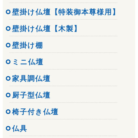
壁掛け仏壇【特装御本尊様用】
壁掛け仏壇【木製】
壁掛け棚
ミニ仏壇
家具調仏壇
厨子型仏壇
椅子付き仏壇
仏具