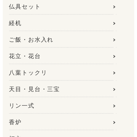
仏具セット
経机
ご飯・お水入れ
花立・花台
八葉トックリ
天目・見台・三宝
リン一式
香炉