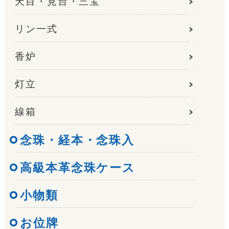
天目・見台・三宝
リン一式
香炉
灯立
線箱
念珠・経本・念珠入
高級本革念珠ケース
小物類
お位牌