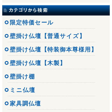
限定特価セール
壁掛け仏壇【普通サイズ】
壁掛け仏壇【特装御本尊様用】
壁掛け仏壇【木製】
壁掛け棚
ミニ仏壇
家具調仏壇