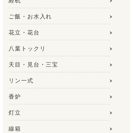
経机
ご飯・お水入れ
花立・花台
八葉トックリ
天目・見台・三宝
リン一式
香炉
灯立
線箱