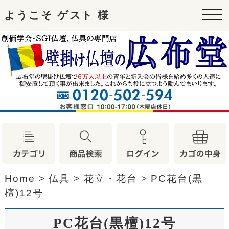
ようこそ ゲスト 様
tog
nav
Home
>
仏具
>
花立・花台
>
PC花台(黒
檀)12号
PC花台(黒檀)12号