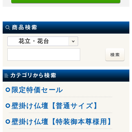
花立・花台
限定特価セール
壁掛け仏壇【普通サイズ】
壁掛け仏壇【特装御本尊様用】