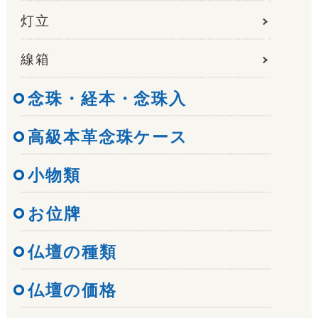
灯立
線箱
念珠・経本・念珠入
高級本革念珠ケース
小物類
お位牌
仏壇の種類
仏壇の価格