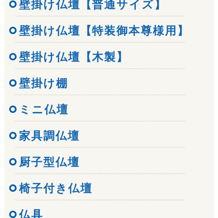
壁掛け仏壇【普通サイズ】
壁掛け仏壇【特装御本尊様用】
壁掛け仏壇【木製】
壁掛け棚
ミニ仏壇
家具調仏壇
厨子型仏壇
椅子付き仏壇
仏具