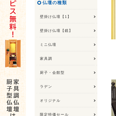
仏壇の種類
壁掛け仏壇【1】
壁掛け仏壇【鏡】
ミニ仏壇
家具調
厨子・会館型
ラデン
オリジナル
限定特価セール