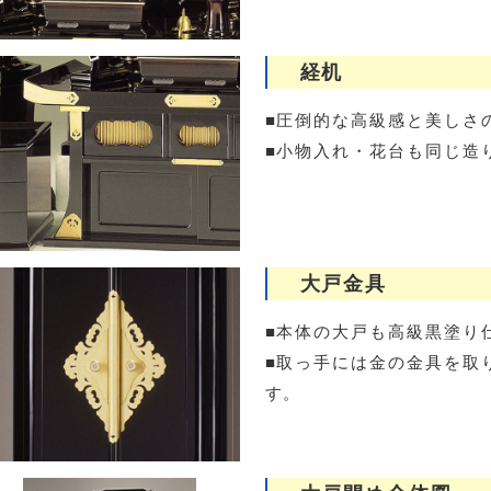
経机
■圧倒的な高級感と美しさ
■小物入れ・花台も同じ造
大戸金具
■本体の大戸も高級黒塗り
■取っ手には金の金具を取
す。