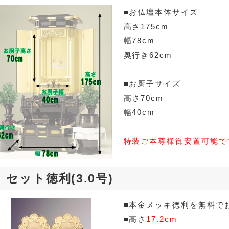
■お仏壇本体サイズ
高さ175cm
幅78cm
奥行き62cm
■お厨子サイズ
高さ70cm
幅40cm
特装ご本尊様御安置可能で
セット徳利(3.0号)
■本金メッキ徳利を無料で
■高さ
17.2cm