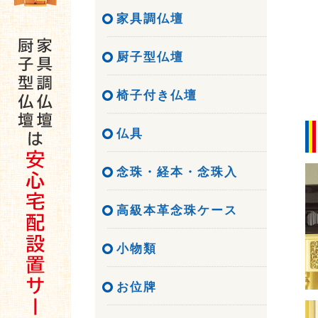
家具調仏壇
厨子型仏壇
椅子付き仏壇
仏具
念珠・経本・念珠入
高級本革念珠ケース
小物類
お位牌