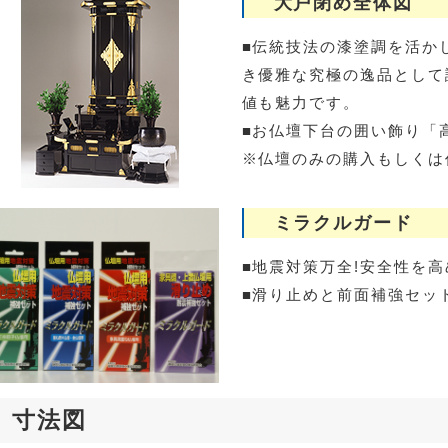
大戸閉め全体図
■伝統技法の漆塗調を活か
き優雅な究極の逸品として
値も魅力です。
■お仏壇下台の囲い飾り「
※仏壇のみの購入もしくは
ミラクルガード
■地震対策万全!安全性を
■滑り止めと前面補強セッ
寸法図