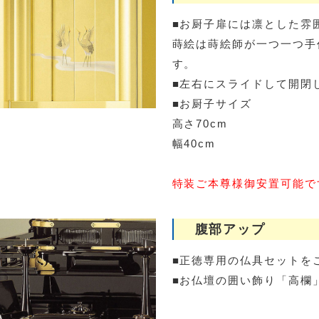
■お厨子扉には凛とした雰
蒔絵は蒔絵師が一つ一つ手
す。
■左右にスライドして開閉
■お厨子サイズ
高さ70cm
幅40cm
特装ご本尊様御安置可能で
腹部アップ
■正徳専用の仏具セットを
■お仏壇の囲い飾り「高欄