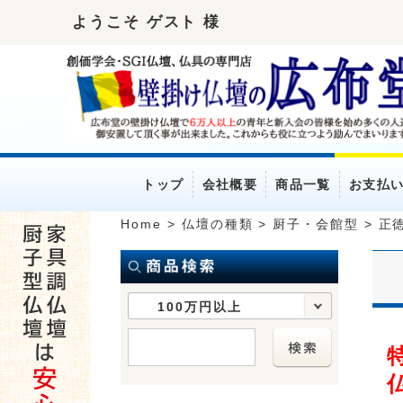
ようこそ ゲスト 様
トップ
会社概要
商品一覧
お支払
Home
>
仏壇の種類
>
厨子・会館型
>
正徳
100万円以上
特
仏