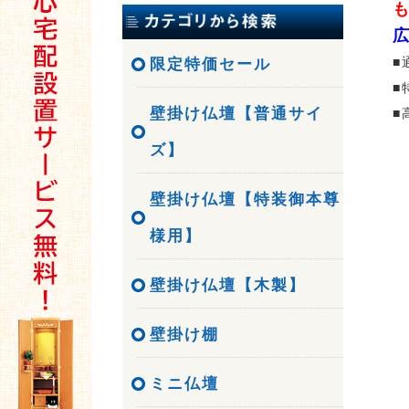
も
広
■
限定特価セール
■
壁掛け仏壇【普通サイ
■
ズ】
壁掛け仏壇【特装御本尊
様用】
壁掛け仏壇【木製】
壁掛け棚
ミニ仏壇