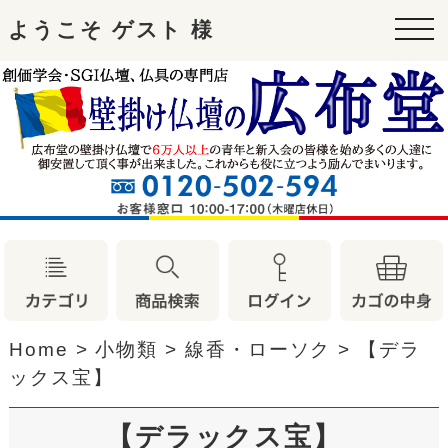
ようこそ ゲスト 様
tog
nav
Home
>
小物類
>
線香・ローソク
>
【デラ
ックス宝】
【デラックス宝】