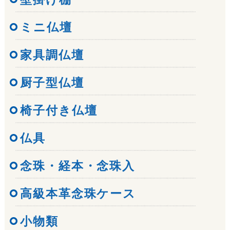
ミニ仏壇
家具調仏壇
厨子型仏壇
椅子付き仏壇
仏具
念珠・経本・念珠入
高級本革念珠ケース
小物類