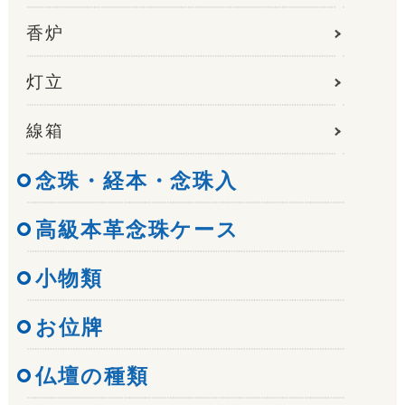
香炉
灯立
線箱
念珠・経本・念珠入
高級本革念珠ケース
小物類
お位牌
仏壇の種類