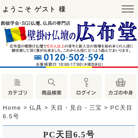
ようこそ ゲスト 様
tog
nav
Home
>
仏具
>
天目・見台・三宝
>
PC天目
6.5号
PC天目6.5号