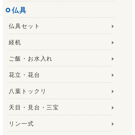
仏具
仏具セット
経机
ご飯・お水入れ
花立・花台
八葉トックリ
天目・見台・三宝
リン一式