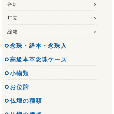
香炉
灯立
線箱
念珠・経本・念珠入
高級本革念珠ケース
小物類
お位牌
仏壇の種類