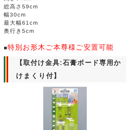
総高さ59cm
幅30cm
最大幅61cm
奥行き5cm
特別お形木ご本尊様ご安置可能
■
【取付け金具:石膏ボード専用か
けまくり付】