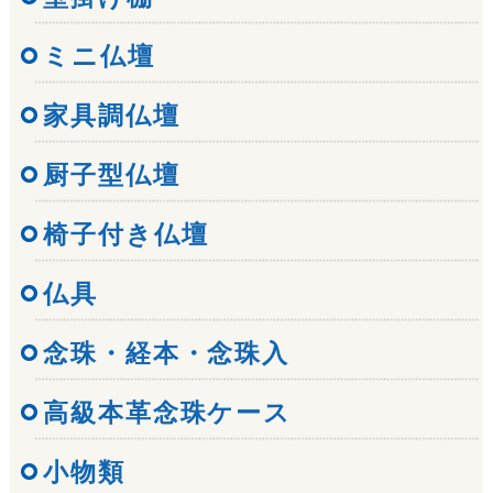
ミニ仏壇
家具調仏壇
厨子型仏壇
椅子付き仏壇
仏具
念珠・経本・念珠入
高級本革念珠ケース
小物類