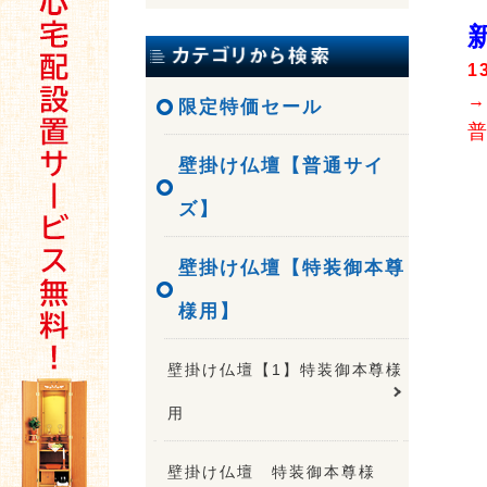
1
→
限定特価セール
壁掛け仏壇【普通サイ
ズ】
壁掛け仏壇【特装御本尊
様用】
壁掛け仏壇【1】特装御本尊様
用
壁掛け仏壇 特装御本尊様