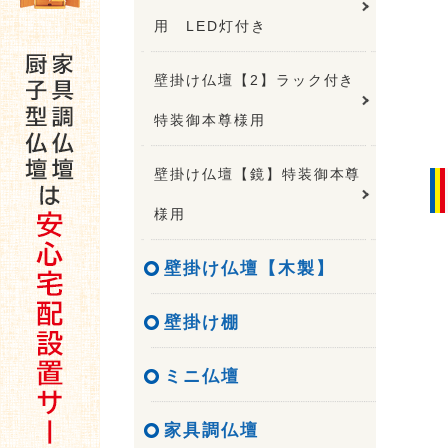
用 LED灯付き
壁掛け仏壇【2】ラック付き
特装御本尊様用
壁掛け仏壇【鏡】特装御本尊
様用
壁掛け仏壇【木製】
壁掛け棚
ミニ仏壇
家具調仏壇