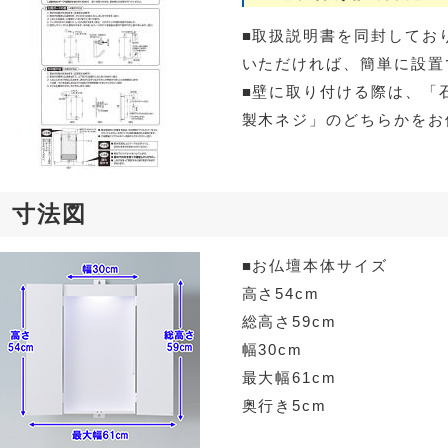
■取扱説明書を同封してお
いただければ、簡単に設置
■壁に取り付ける際は、「
製木ネジ」のどちらかをお
寸法図
■お仏壇本体サイズ
高さ54cm
総高さ59cm
幅30cm
最大幅61cm
奥行き5cm