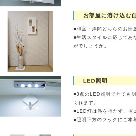
お部屋に溶け込む
■和室・洋間どちらのお部
■生活スタイルに応じてあ
がでしょうか。
LED照明
■3点のLED照明でとて
くれます。
■LED灯は熱を持たず、
■照明下方のフックにご本