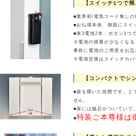
【スイッチ1つで簡
■業界初!電気コード無しの
■お仏壇本体、側面にスイ
■単3電池2本・ボタン1つ
※電池の残量が少なくなる
事前に電池のご用意をお忘
※電池交換はスイッチカバ
【コンパクトでシン
■扉を開いた状態です。と
せん。
■扉には磁石がついていて
特装ご本尊様は
■