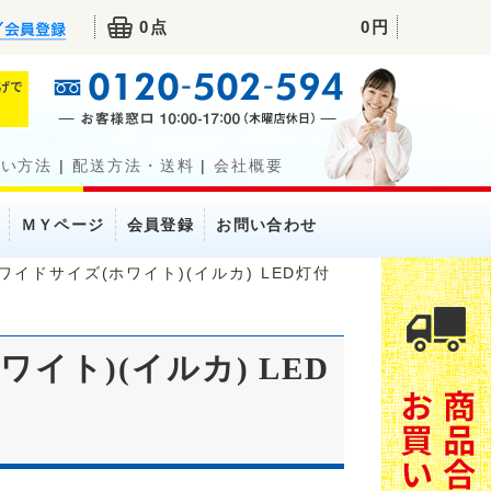
0点
0円
払い方法
|
配送方法・送料
|
会社概要
ＭＹページ
会員登録
お問い合わせ
イドサイズ(ホワイト)(イルカ) LED灯付
イト)(イルカ) LED