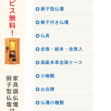
厨子型仏壇
椅子付き仏壇
仏具
念珠・経本・念珠入
高級本革念珠ケース
小物類
お位牌
仏壇の種類