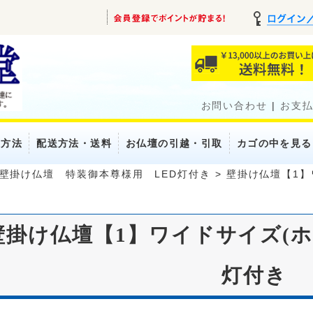
お問い合わせ
|
お支
い方法
配送方法・送料
お仏壇の引越・引取
カゴの中を見る
壁掛け仏壇 特装御本尊様用 LED灯付き
>
壁掛け仏壇【1】ワ
壁掛け仏壇【1】ワイドサイズ(ホワ
灯付き