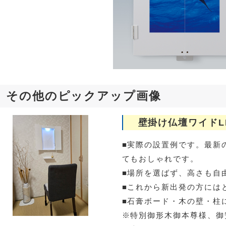
その他のピックアップ画像
壁掛け仏壇ワイドL
■実際の設置例です。最新
てもおしゃれです。
■場所を選ばず、高さも自
■これから新出発の方には
■石膏ボード・木の壁・柱
※特別御形木御本尊様、御