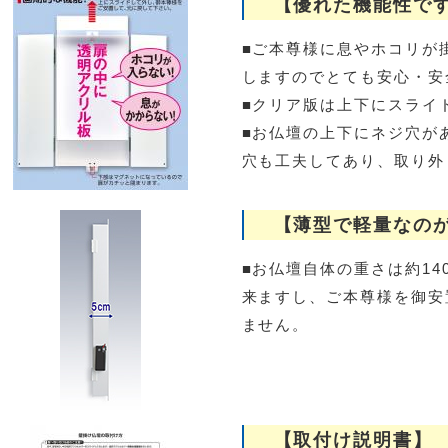
【優れた機能性で
■ご本尊様に息やホコリが
しますのでとても安心・安
■クリア版は上下にスライ
■お仏壇の上下にネジ穴が
穴も工夫してあり、取り外
【薄型で軽量なの
■お仏壇自体の重さは約14
来ますし、ご本尊様を御安
ません。
【取付け説明書】