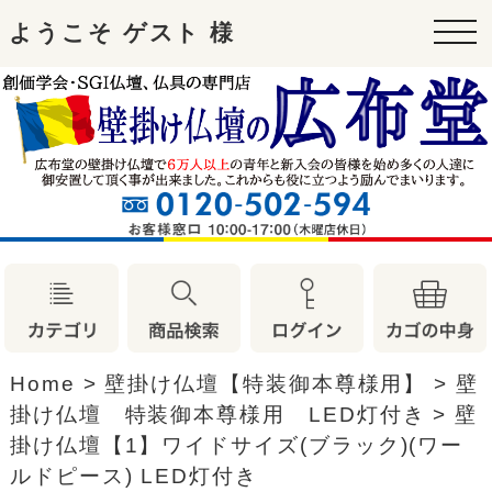
ようこそ ゲスト 様
tog
nav
Home
>
壁掛け仏壇【特装御本尊様用】
>
壁
掛け仏壇 特装御本尊様用 LED灯付き
>
壁
掛け仏壇【1】ワイドサイズ(ブラック)(ワー
ルドピース) LED灯付き