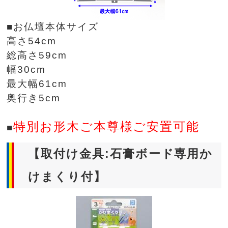
■お仏壇本体サイズ
高さ54cm
総高さ59cm
幅30cm
最大幅61cm
奥行き5cm
特別お形木ご本尊様ご安置可能
■
【取付け金具:石膏ボード専用か
けまくり付】