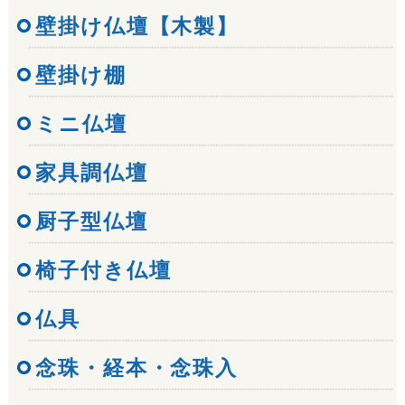
壁掛け仏壇【木製】
壁掛け棚
ミニ仏壇
家具調仏壇
厨子型仏壇
椅子付き仏壇
仏具
念珠・経本・念珠入