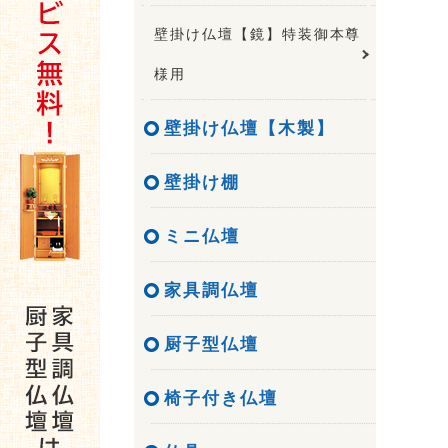
壁掛け仏壇【鏡】特装御本尊
様用
壁掛け仏壇【木製】
壁掛け棚
ミニ仏壇
家具調仏壇
厨子型仏壇
椅子付き仏壇