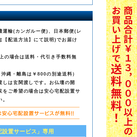
運輸(カンガルー便)、日本郵便(レ
は【配送方法】にて説明)でお届け
0以上の場合は送料・代引き手数料無
0、沖縄・離島は￥800の別途送料）
渡しは玄関渡しです。お仏壇の開
収をご希望の場合は安心宅配設置サ
い。
配設置サービス」専用