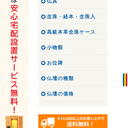
仏具
念珠・経本・念珠入
高級本革念珠ケース
小物類
お位牌
仏壇の種類
仏壇の価格