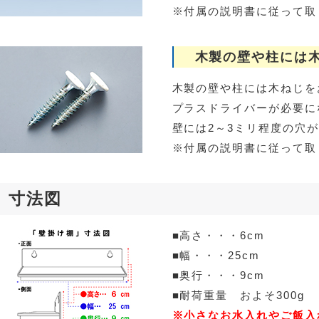
※付属の説明書に従って取
木製の壁や柱には
木製の壁や柱には木ねじを
プラスドライバーが必要に
壁には2～3ミリ程度の穴
※付属の説明書に従って取
寸法図
■高さ・・・6cm
■幅・・・25cm
■奥行・・・9cm
■耐荷重量 およそ300g
※小さなお水入れやご飯入