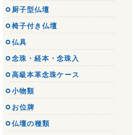
厨子型仏壇
椅子付き仏壇
仏具
念珠・経本・念珠入
高級本革念珠ケース
小物類
お位牌
仏壇の種類