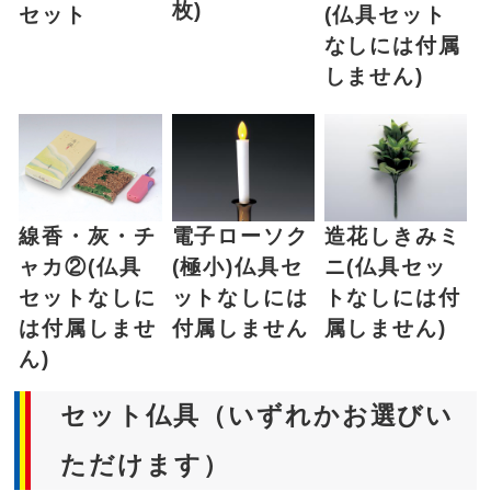
枚)
セット
(仏具セット
なしには付属
しません)
線香・灰・チ
電子ローソク
造花しきみミ
ャカ②(仏具
(極小)仏具セ
ニ(仏具セッ
セットなしに
ットなしには
トなしには付
は付属しませ
付属しません
属しません)
ん)
セット仏具（いずれかお選びい
ただけます）