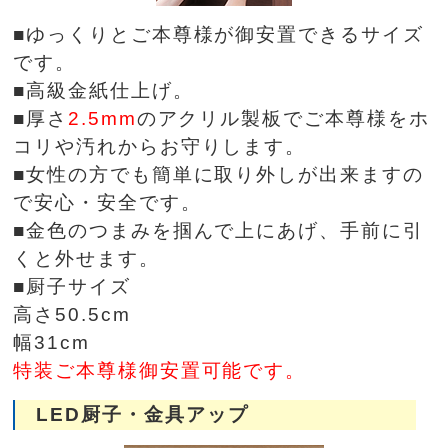
■ゆっくりとご本尊様が御安置できるサイズ
です。
■高級金紙仕上げ。
■厚さ
2.5mm
のアクリル製板でご本尊様をホ
コリや汚れからお守りします。
■女性の方でも簡単に取り外しが出来ますの
で安心・安全です。
■金色のつまみを掴んで上にあげ、手前に引
くと外せます。
■厨子サイズ
高さ50.5cm
幅31cm
特装ご本尊様御安置可能です。
LED厨子・金具アップ