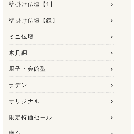
壁掛け仏壇【1】
壁掛け仏壇【鏡】
ミニ仏壇
家具調
厨子・会館型
ラデン
オリジナル
限定特価セール
増台