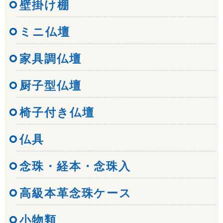
壁掛け棚
ミニ仏壇
家具調仏壇
厨子型仏壇
椅子付き仏壇
仏具
念珠・経本・念珠入
高級本革念珠ケース
小物類