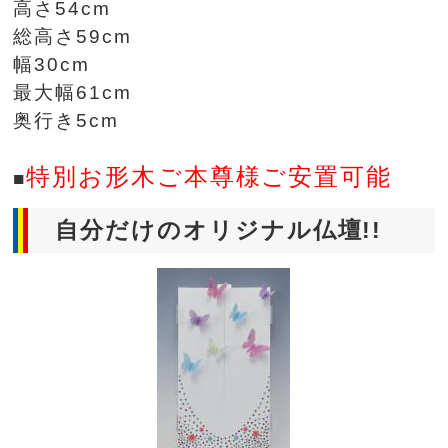
高さ54cm
総高さ59cm
幅30cm
最大幅61cm
奥行き5cm
特別お形木ご本尊様ご安置可能
■
自分だけのオリジナル仏壇!!