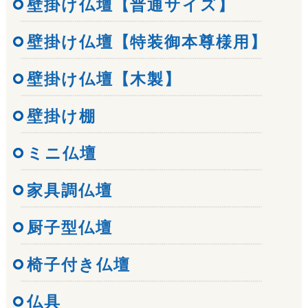
壁掛け仏壇【普通サイズ】
壁掛け仏壇【特装御本尊様用】
壁掛け仏壇【木製】
壁掛け棚
ミニ仏壇
家具調仏壇
厨子型仏壇
椅子付き仏壇
仏具