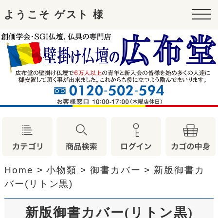
ようこそ ゲスト 様
tog
nav
Home
>
小物類
>
御書カバー
>
新版御書カ
バー(リトン黒)
新版御書カバー(リトン黒)