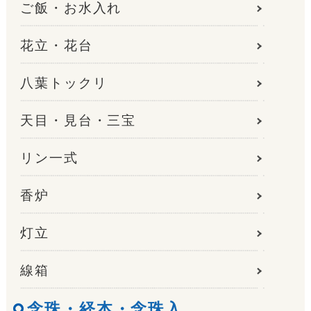
ご飯・お水入れ
花立・花台
八葉トックリ
天目・見台・三宝
リン一式
香炉
灯立
線箱
念珠・経本・念珠入