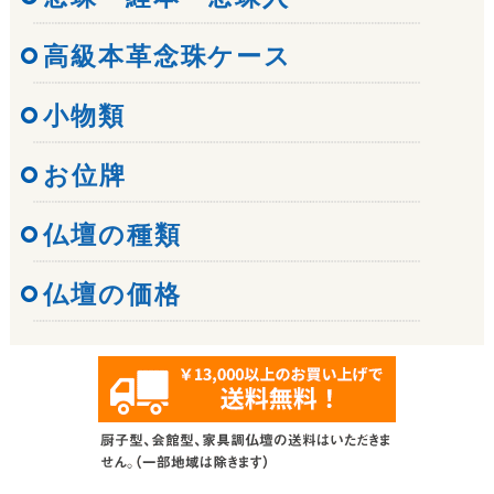
高級本革念珠ケース
小物類
お位牌
仏壇の種類
仏壇の価格