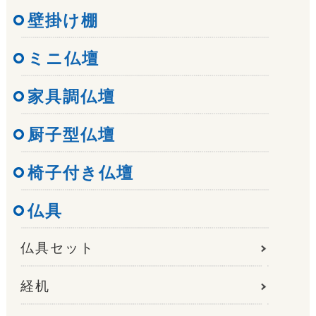
壁掛け棚
ミニ仏壇
家具調仏壇
厨子型仏壇
椅子付き仏壇
仏具
仏具セット
経机