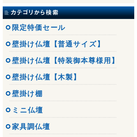
限定特価セール
壁掛け仏壇【普通サイズ】
壁掛け仏壇【特装御本尊様用】
壁掛け仏壇【木製】
壁掛け棚
ミニ仏壇
家具調仏壇