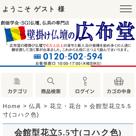
ようこそ ゲスト 様
tog
nav
Home
>
仏具
>
花立・花台
>
会館型花立5.5
寸(コハク色)
会館型花立5.5寸(コハク色)