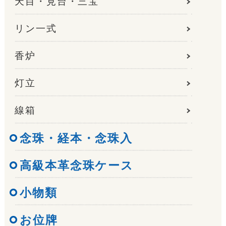
天目・見台・三宝
リン一式
香炉
灯立
線箱
念珠・経本・念珠入
高級本革念珠ケース
小物類
お位牌