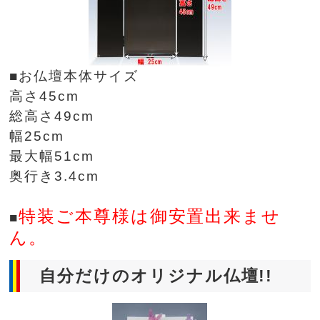
■お仏壇本体サイズ
高さ45cm
総高さ49cm
幅25cm
最大幅51cm
奥行き3.4cm
特装ご本尊様は御安置出来ませ
■
ん。
自分だけのオリジナル仏壇!!