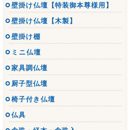
壁掛け仏壇【特装御本尊様用】
壁掛け仏壇【木製】
壁掛け棚
ミニ仏壇
家具調仏壇
厨子型仏壇
椅子付き仏壇
仏具